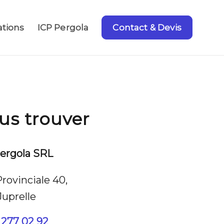
ations
ICP Pergola
Contact & Devis
us trouver
ergola SRL
rovinciale 40,
Juprelle
 277 02 92